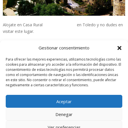
Alojate en Casa Rural
El Rosal del Pozo
en Toledo y no dudes en
visitar este lugar.
Gestionar consentimiento
Aviso Legal
Para ofrecer las mejores experiencias, utilizamos tecnologías como las
cookies para almacenar y/o acceder a la información del dispositivo. El
Política de Cookies
consentimiento de estas tecnologías nos permitirá procesar datos
como el comportamiento de navegación o las identificaciones únicas
Política de Privacidad
en este sitio. No consentir o retirar el consentimiento, puede afectar
negativamente a ciertas características y funciones.
Desarrollado por Diseñador web para empresas
Aceptar
Denegar
Ver preferencias